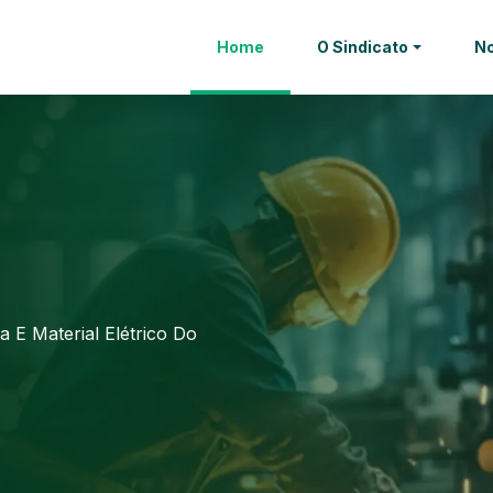
Home
O Sindicato
No
a E Material Elétrico Do