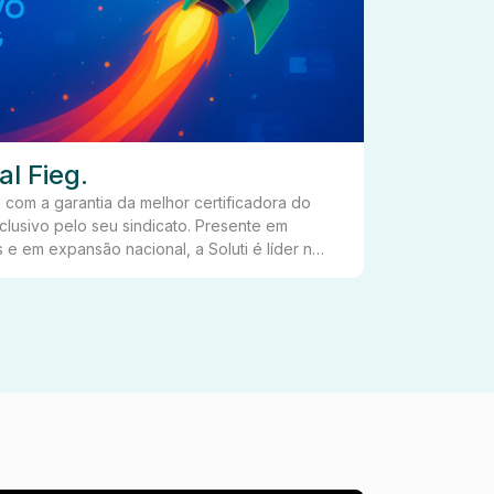
al Fieg.
Unimed
l com a garantia da melhor certificadora do
Para preve
pelo seu sindicato. Presente em
FIEG tem 
s e em expansão nacional, a Soluti é líder no
inclui tam
al.....
pode recebe