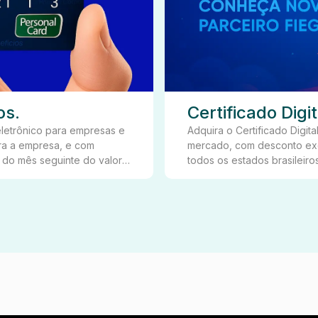
os.
Certificado Digit
eletrônico para empresas e
Adquira o Certificado Digita
ara a empresa, e com
mercado, com desconto exclusivo 
 do mês seguinte do valor
todos os estados brasileiro
mercado de certificação digit