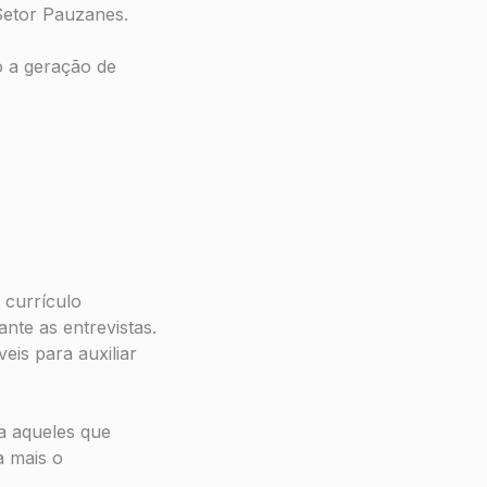
Setor Pauzanes.
o a geração de
currículo
nte as entrevistas.
eis para auxiliar
a aqueles que
a mais o