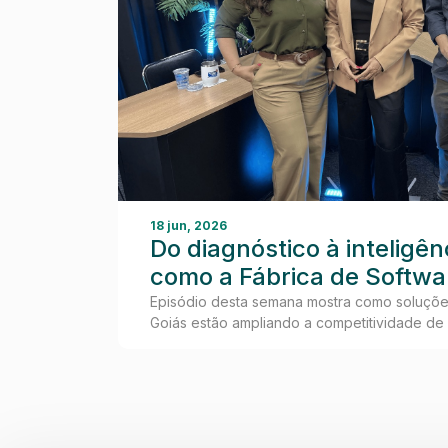
18 jun, 2026
Do diagnóstico à inteligênci
como a Fábrica de Softwa
Fatesg ajuda empresas a 
Episódio desta semana mostra como soluções
Goiás estão ampliando a competitividade d