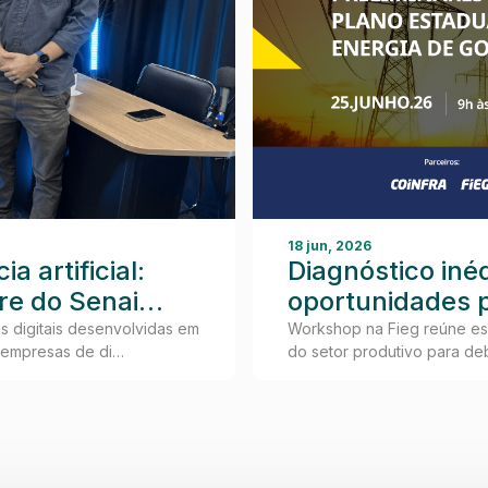
18 jun, 2026
a artificial:
Diagnóstico inéd
re do Senai
oportunidades p
inovar
Goiás
 digitais desenvolvidas em
Workshop na Fieg reúne esp
e empresas de di…
do setor produtivo para deba