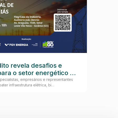
18 jun, 20
ito revela desafios e
Fieg 
ara o setor energético de
Novo 
ecialistas, empresários e representantes
None
ter infraestrutura elétrica, bi…