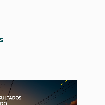
s
Federado