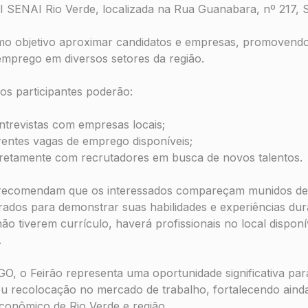
I SENAI Rio Verde, localizada na Rua Guanabara, nº 217, 
como objetivo aproximar candidatos e empresas, promovend
emprego em diversos setores da região.
os participantes poderão:
entrevistas com empresas locais;
entes vagas de emprego disponíveis;
iretamente com recrutadores em busca de novos talentos.
recomendam que os interessados compareçam munidos de 
rados para demonstrar suas habilidades e experiências dura
o tiverem currículo, haverá profissionais no local disponív
.
, o Feirão representa uma oportunidade significativa par
u recolocação no mercado de trabalho, fortalecendo aind
conômico de Rio Verde e região.